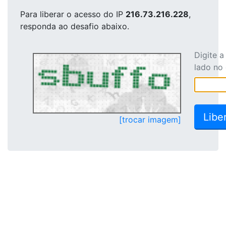
Para liberar o acesso
do IP
216.73.216.228
,
responda ao desafio abaixo.
Digite 
lado no
[trocar imagem]