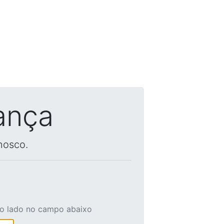
ança
nosco.
ao lado no campo abaixo