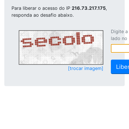
Para liberar o acesso
do IP
216.73.217.175
,
responda ao desafio abaixo.
Digite 
lado no
[trocar imagem]