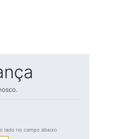
ança
nosco.
ao lado no campo abaixo