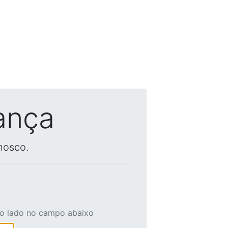
ança
nosco.
ao lado no campo abaixo