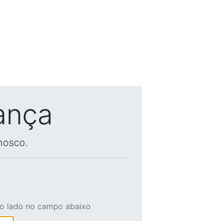
ança
nosco.
ao lado no campo abaixo